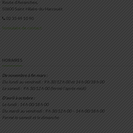
Route d’Avranches,
50600 Saint-Hilaire-du-Harcouët
02 33 49 10 90
formulaire de contact
HORAIRES
De novembre à fin mars :
Du lundi au vendredi : 9 h 30/12 h 00 et 14 h 00/18 h 00
Le samedi : 9 h 30/12 h 00 (fermé l’après-midi)
D’avril à octobre :
Le lundi : 14 h 00/18 h 00
Du mardi au vendredi : 9 h 30/12 h 00 – 14 h 00/18 h 00
Fermé le samedi et le dimanche